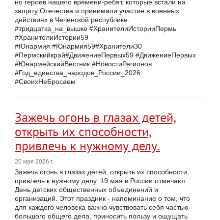
но героев нашего времени-ребят, которые встали на
защиту Отечества и принимали участие в военных
действиях в Чеченской республике.
#тридцатка_на_вышке #ХранителиИсторииПермь
#ХранителиИстории59
#Юнармия #Юнармия59#Хранители30
#Пермскийкрай#ДвижениеПервых59 #ДвижениеПервых
#ЮнармейскийВестник #НовостиРегионов
#Год_единства_народов_России_2026
#СвоихНеБросаем
Зажечь огонь в глазах детей,
открыть их способности,
привлечь к нужному делу.
20 мая 2026 г.
Зажечь огонь в глазах детей, открыть их способности,
привлечь к нужному делу. 19 мая в России отмечают
День детских общественных объединений и
организаций. Этот праздник - напоминание о том, что
для каждого человека важно чувствовать себя частью
большого общего дела, приносить пользу и ощущать