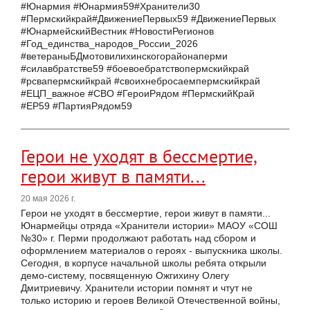
#Юнармия #Юнармия59#Хранители30
#Пермскийкрай#ДвижениеПервых59 #ДвижениеПервых
#ЮнармейскийВестник #НовостиРегионов
#Год_единства_народов_России_2026
#ветераныБДмотовилихинскогорайонаперми
#силавбратстве59 #боевоебратствопермскийкрай
#рсвапермскийкрай #своихнебросаемпермскийкрай
#ЕЦП_важное #СВО #ГероиРядом #ПермскийКрай
#ЕР59 #ПартияРядом59
Герои не уходят в бессмертие,
герои живут в памяти...
20 мая 2026 г.
Герои не уходят в бессмертие, герои живут в памяти...
Юнармейцы отряда «Хранители истории» МАОУ «СОШ
№30» г. Перми продолжают работать над сбором и
оформлением материалов о героях - выпускника школы.
Сегодня, в корпусе начальной школы ребята открыли
демо-систему, посвященную Ожгихину Олегу
Дмитриевичу. Хранители истории помнят и чтут не
только историю и героев Великой Отечественной войны,