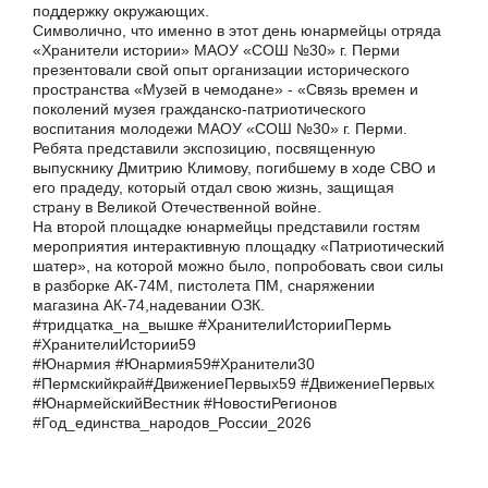
поддержку окружающих.
Символично, что именно в этот день юнармейцы отряда
«Хранители истории» МАОУ «СОШ №30» г. Перми
презентовали свой опыт организации исторического
пространства «Музей в чемодане» - «Связь времен и
поколений музея гражданско-патриотического
воспитания молодежи МАОУ «СОШ №30» г. Перми.
Ребята представили экспозицию, посвященную
выпускнику Дмитрию Климову, погибшему в ходе СВО и
его прадеду, который отдал свою жизнь, защищая
страну в Великой Отечественной войне.
На второй площадке юнармейцы представили гостям
мероприятия интерактивную площадку «Патриотический
шатер», на которой можно было, попробовать свои силы
в разборке АК-74М, пистолета ПМ, снаряжении
магазина АК-74,надевании ОЗК.
#тридцатка_на_вышке #ХранителиИсторииПермь
#ХранителиИстории59
#Юнармия #Юнармия59#Хранители30
#Пермскийкрай#ДвижениеПервых59 #ДвижениеПервых
#ЮнармейскийВестник #НовостиРегионов
#Год_единства_народов_России_2026