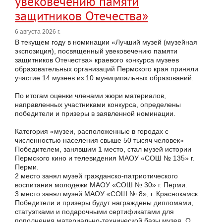
увековечению памяти
защитников Отечества»
6 августа 2026 г.
В текущем году в номинации «Лучший музей (музейная
экспозиция), посвященный увековечению памяти
защитников Отечества» краевого конкурса музеев
образовательных организаций Пермского края приняли
участие 14 музеев из 10 муниципальных образований.
По итогам оценки членами жюри материалов,
направленных участниками конкурса, определены
победители и призеры в заявленной номинации.
Категория «музеи, расположенные в городах с
численностью населения свыше 50 тысяч человек»
Победителем, занявшим 1 место, стал музей истории
Пермского кино и телевидения МАОУ «СОШ № 135» г.
Перми.
2 место занял музей гражданско-патриотического
воспитания молодежи МАОУ «СОШ № 30» г. Перми.
3 место занял музей МАОУ «СОШ № 8», г. Краснокамск.
Победители и призеры будут награждены дипломами,
статуэтками и подарочными сертификатами для
пополнения материально-технической базы музея. О