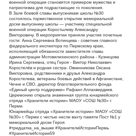
военной операции становятся примером мужества и
патриотизма для подрастающие го поколения.
В Зале боевой славы выпускникам школы №30
состоялось торжественное открытие мемориальной
доски выпускнику школы — участнику специальной
военной операции Коростылеву Александру
Викторовичу. В мероприятии приняли участие почетные
гости: Анна Сергеевна Вотинцева - советник главного
федерального инспектора по Пермскому краю,
исполняющий обязанности заместителя главы
администрации Мотовилихинского района - Кузнецова
Ирина Сергеевна, отец Героя - Виктор Николаевич
Коростелёв и родная сестра- Овчинникова Оксана
Викторовна, родственники и друзья Александра
Коростелева, ветераны боевых действий в Афганистане,
Чечне и СВО, директор благотворительного фонда
«Единый центр поддержки» Рафаил Аллахвердиев.
Церемонию открыла знаменная группа юнармейского
отряда «Хранители истории» МАОУ «СОШ №30» г.
Перми.
Юнармейцы отряда «Хранители истории» МАОУ «СОШ
№30» г. Перми с честью несли вахту памяти Пост №1 у
мемориальной доски Героя.
#тридцатка_на_вышке #ХранителиИсторииПермь
#ХранителиИстории59