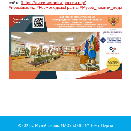
сайте (
https://живаяистория-россии.рф/
).
#новыйвзгляд
#РосмолодежьГранты
#Музей_памяти_педагого
©2022г., Музей школы МАОУ «СОШ № 30» г. Перми