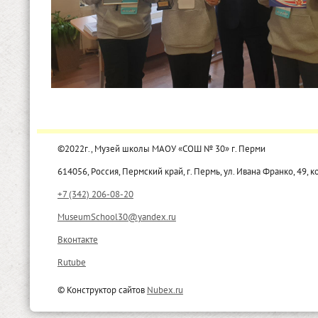
©2022г., Музей школы МАОУ «СОШ № 30» г. Перми
614056, Россия, Пермский край, г. Пермь, ул. Ивана Франко, 49, к
+7 (342) 206-08-20
MuseumSchool30@yandex.ru
Вконтакте
Rutube
© Конструктор сайтов
Nubex.ru