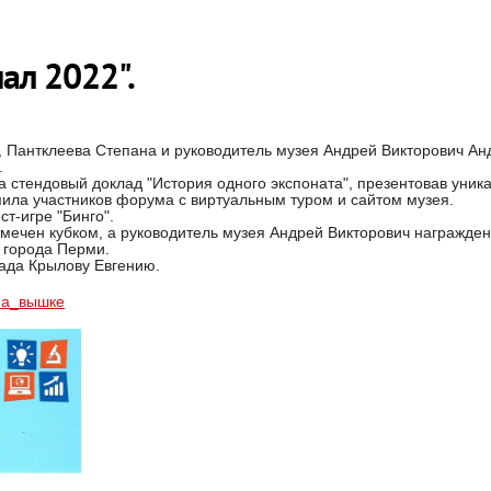
ал 2022".
а, Пантклеева Степана и руководитель музея Андрей Викторович А
.
 стендовый доклад "История одного экспоната", презентовав уник
омила участников форума с виртуальным туром и сайтом музея.
т-игре "Бинго".
мечен кубком, а руководитель музея Андрей Викторович награжден
 города Перми.
лада Крылову Евгению.
на_вышке