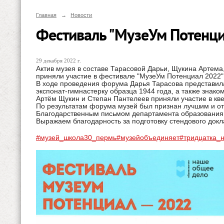
Главная
→
Новости
Фестиваль "МузеУм Потенци
29 декабря 2022 г.
Актив музея в составе Тарасовой Дарьи, Щукина Артем
приняли участие в фестивале "МузеУм Потенциал 2022"
В ходе проведения форума Дарья Тарасова представила
экспонат-гимнастерку образца 1944 года, а также знак
Артём Щукин и Степан Пантелеев приняли участие в квес
По результатам форума музей был признан лучшим и от
Благодарственным письмом департамента образования
Выражаем благодарность за подготовку стендового док
#музей_школа30_пермь
#музейобъединяет
#тридцатка_