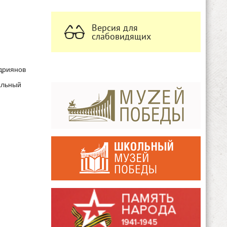
Версия для
слабовидящих
ндриянов
альный