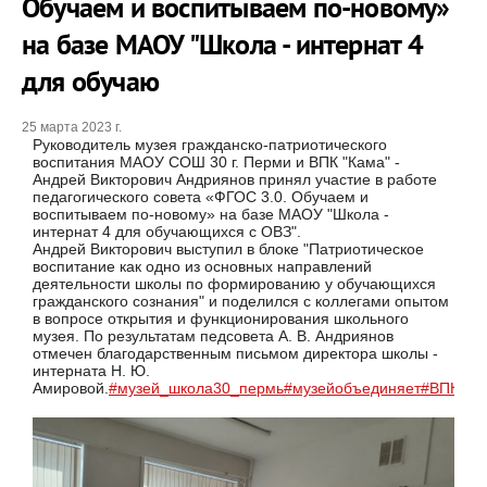
Обучаем и воспитываем по-новому»
на базе МАОУ "Школа - интернат 4
для обучаю
25 марта 2023 г.
Руководитель музея гражданско-патриотического
воспитания МАОУ СОШ 30 г. Перми и ВПК "Кама" -
Андрей Викторович Андриянов принял участие в работе
педагогического совета «ФГОС 3.0. Обучаем и
воспитываем по-новому» на базе МАОУ "Школа -
интернат 4 для обучающихся с ОВЗ".
Андрей Викторович выступил в блоке "Патриотическое
воспитание как одно из основных направлений
деятельности школы по формированию у обучающихся
гражданского сознания" и поделился с коллегами опытом
в вопросе открытия и функционирования школьного
музея. По результатам педсовета А. В. Андриянов
отмечен благодарственным письмом директора школы -
интерната Н. Ю.
Амировой.
#музей_школа30_пермь
#музейобъединяет
#ВПК_Ка