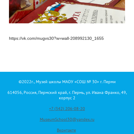
https://vk.com/mugvs30?w=wall-208992130_1655
©2022г., Музей школы МАОУ «СОШ № 30» г. Перми
614056, Россия, Пермский край, г. Пермь, ул. Ивана Франко, 49,
корпус 2
+7 (342) 206-08-20
MuseumSchool30@yandex.ru
Вконтакте