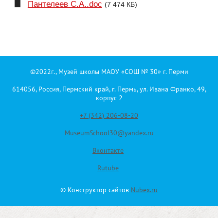
Пантелеев С.А..doc
(7 474 КБ)
©2022г., Музей школы МАОУ «СОШ № 30» г. Перми
614056, Россия, Пермский край, г. Пермь, ул. Ивана Франко, 49,
корпус 2
+7 (342) 206-08-20
MuseumSchool30@yandex.ru
Вконтакте
Rutube
© Конструктор сайтов
Nubex.ru