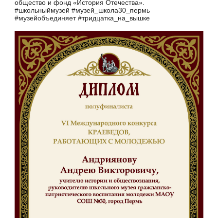
общество и фонд «История Отечества».
#школьныймузей #музей_школа30_пермь
#музейобъединяет #тридцатка_на_вышке