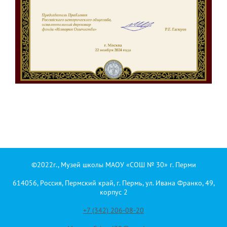
©2022г., Музей школы МАОУ «СОШ № 30» г. Перми
614056, Россия, Пермский край, г. Пермь, ул. Ивана Франко, 49,
корпус 2
+7 (342) 206-08-20