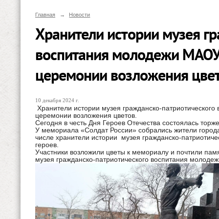
Главная
→
Новости
Хранители истории музея г
воспитания молодежи МАОУ 
церемонии возложения цвет
10 декабря 2024 г.
Хранители истории музея гражданско-патриотического 
церемонии возложения цветов.
Сегодня в честь Дня Героев Отечества состоялась торж
У мемориала «Солдат России» собрались жители города
числе хранители истории музея гражданско-патриотиче
героев.
Участники возложили цветы к мемориалу и почтили пам
музея гражданско-патриотического воспитания молодеж