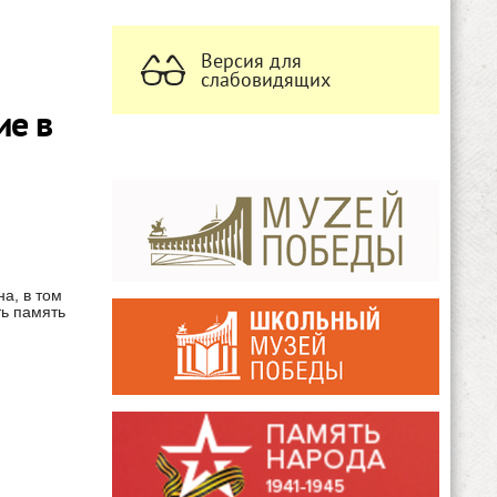
Версия для
слабовидящих
ие в
а, в том
ть память