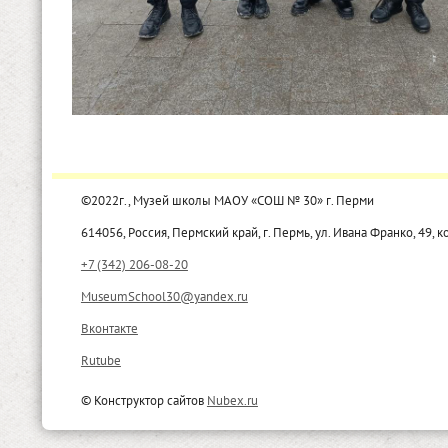
©2022г., Музей школы МАОУ «СОШ № 30» г. Перми
614056, Россия, Пермский край, г. Пермь, ул. Ивана Франко, 49, к
+7 (342) 206-08-20
MuseumSchool30@yandex.ru
Вконтакте
Rutube
© Конструктор сайтов
Nubex.ru