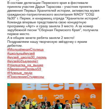
В составе делегации Пермского края в фестивале
приняла участие Дарья Тарасова - участник проекта
движения Первых Хранителей истории, активистка музея
гражданско-патриотического воспитания МАОУ "СОШ
№30" г. Перми, и юнармеец отряда "Хранители истории".
Команда впервые представила свою концертную
программу «Арт» и сразу заняла 3 место. А за номер
зарубежной песни "Сборная Пермского Края", получила
первое место.
А в общем зачете ребята заняли 2 место!
Поздравляем нашу творческую звёздочку с ярким
дебютом.
#МолодёжнаяСтолица
#школьныймузей
#музей_школа30_пермь
#музейобъединяет
#тридцатка_на_вышке
#ДвижениеПервых59
#Нужные_люди
#ПоколениеСтудвесны