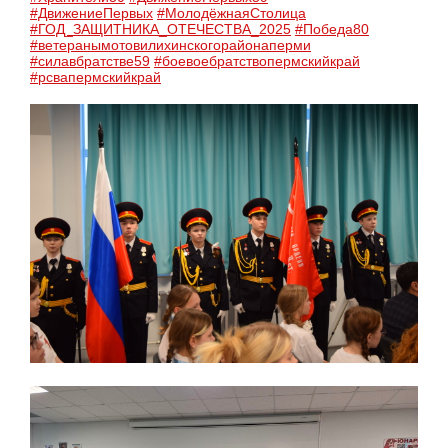
#ДвижениеПервых
#МолодёжнаяСтолица
#ГОД_ЗАЩИТНИКА_ОТЕЧЕСТВА_2025
#Победа80
#ветеранымотовилихинскогорайонаперми
#силавбратстве59
#боевоебратствопермскийкрай
#рсвапермскийкрай