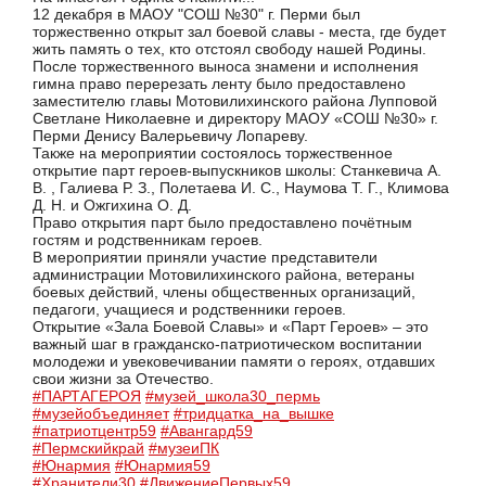
12 декабря в МАОУ "СОШ №30" г. Перми был
торжественно открыт зал боевой славы - места, где будет
жить память о тех, кто отстоял свободу нашей Родины.
После торжественного выноса знамени и исполнения
гимна право перерезать ленту было предоставлено
заместителю главы Мотовилихинского района Лупповой
Светлане Николаевне и директору МАОУ «СОШ №30» г.
Перми Денису Валерьевичу Лопареву.
Также на мероприятии состоялось торжественное
открытие парт героев-выпускников школы: Станкевича А.
В. , Галиева Р. З., Полетаева И. С., Наумова Т. Г., Климова
Д. Н. и Ожгихина О. Д.
Право открытия парт было предоставлено почётным
гостям и родственникам героев.
В мероприятии приняли участие представители
администрации Мотовилихинского района, ветераны
боевых действий, члены общественных организаций,
педагоги, учащиеся и родственники героев.
Открытие «Зала Боевой Славы» и «Парт Героев» – это
важный шаг в гражданско-патриотическом воспитании
молодежи и увековечивании памяти о героях, отдавших
свои жизни за Отечество.
#ПАРТАГЕРОЯ
#музей_школа30_пермь
#музейобъединяет
#тридцатка_на_вышке
#патриотцентр59
#Авангард59
#Пермскийкрай
#музеиПК
#Юнармия
#Юнармия59
#Хранители30
#ДвижениеПервых59