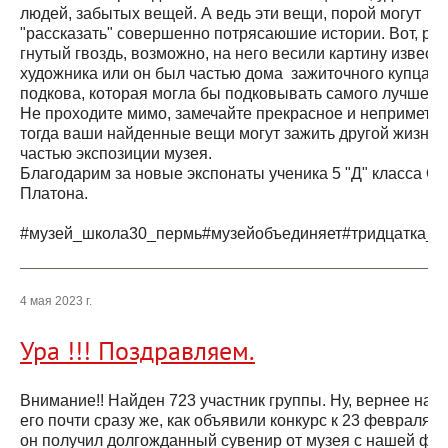
людей, забытых вещей. А ведь эти вещи, порой могут
"рассказать" совершенно потрясаюшие истории. Вот, р
гнутый гвоздь, возможно, на него весили картину извест
художника или он был частью дома зажиточного купца. А
подкова, которая могла бы подковывать самого лучшего 
Не проходите мимо, замечайте прекрасное и неприметно
тогда ваши найденные вещи могут зажить другой жизнью
частью экспозиции музея.
Благодарим за новые экспонаты ученика 5 "Д" класса От
Платона.
#музей_школа30_пермь#музейобъединяет#тридцатка_
4 мая 2023 г.
Ура !!! Поздравляем.
Внимание!! Найден 723 участник группы. Ну, вернее наш
его почти сразу же, как объявили конкурс к 23 февраля, 
он получил долгожданный сувенир от музея с нашей фи