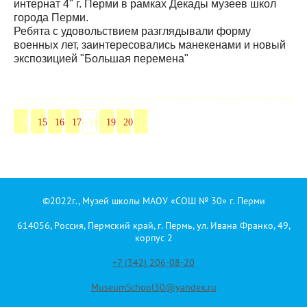
интернат 4" г. Перми в рамках Декады музеев школ
города Перми.
Ребята с удовольствием разглядывали форму
военных лет, заинтересовались манекенами и новый
экспозицией "Большая перемена"
15
16
17
18
19
20
©2022г., Музей школы МАОУ «СОШ № 30» г. Перми
614056, Россия, Пермский край, г. Пермь, ул. Ивана Франко, 49,
корпус 2
+7 (342) 206-08-20
MuseumSchool30@yandex.ru