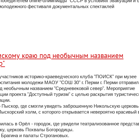
победителем online-олимпиады "СССР в условиях эвакуации и 
 молодежного фестиваля документальных спектаклей
мскому краю под необычным названием
р"
а участников историко-краеведческого клуба "ПОИСК" при музее
оспитания молодежи МАОУ "СОШ 30" г. Перми г. Перми отправил
од необычным названием "Средневековой север". Мероприятие
ации проекта "Доступный туризм" с целью раскрытия туристичес
ации.
 Пыскор, где смогли увидеть заброшенную Никольскую церковь
Пыскорский холм, с которого открывается невероятно красивый 
илась в Орëл - городок, где увидели театрализованное предста
ку, церковь Похвалы Богородицы.
 Брагина и палаты Строгановых.