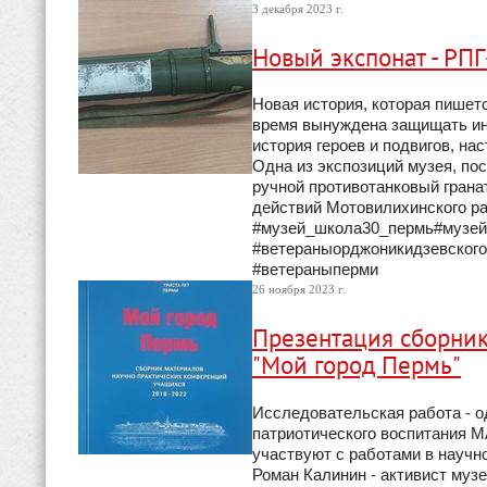
3 декабря 2023 г.
Новый экспонат - РПГ
Новая история, которая пишетс
время вынуждена защищать инт
история героев и подвигов, на
Одна из экспозиций музея, по
ручной противотанковый грана
действий Мотовилихинского ра
#музей_школа30_пермь#музей
#ветераныорджоникидзевского
#ветераныперми
26 ноября 2023 г.
Презентация сборни
"Мой город Пермь"
Исследовательская работа - о
патриотического воспитания М
участвуют с работами в научн
Роман Калинин - активист муз