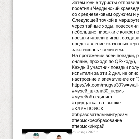
Затем юные туристы отправили
посетили Чердынский краевед
со средневековым оружием и 
Следующей точкой в маршруте 
через тайные ходы, повеселил
небольшие пирожки с конфеткой
поездки играли в игры, созда
представление сказочных герое
закончилась чаепитием.
На протяжении всей поездки, 
онлайн, проходя по QR-коду), 
Каждый участник поездки полу
испытали за эти 2 дня, не опи
настроение и впечатление от "
https://vk.com/mugvs30?w=wal
#музей_школа30_пермь
#музейобъединяет
#тридцатка_на_вышке
#КЛУБПОИСК
#образовательныйтуризм
#пермскоеобразование
#пермскийкрай
23 ноября 2023 г.