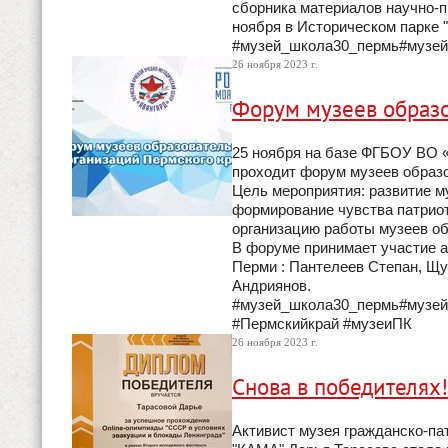
сборника материалов научно-п
ноября в Историческом парке "
#музей_школа30_пермь#музе
26 ноября 2023 г.
Форум музеев образо
25 ноября на базе ФГБОУ ВО «
проходит форум музеев образо
Цель мероприятия: развитие м
формирование чувства патриот
организацию работы музеев об
В форуме принимает участие а
Перми : Пантелеев Степан, Щу
Андриянов.
#музей_школа30_пермь#музей
#Пермскийкрай #музеиПК
26 ноября 2023 г.
Снова в победителях!
Активист музея гражданско-па