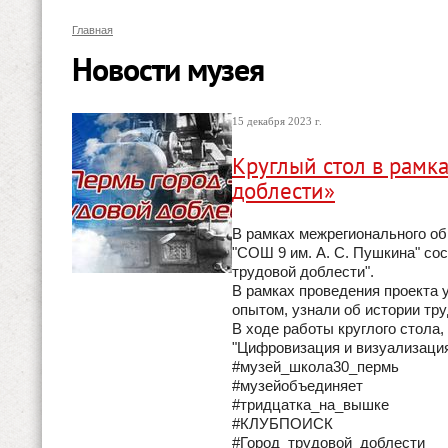
Главная
Новости музея
15 декабря 2023 г.
Круглый стол в рамк
доблести»
В рамках межрегионального о
"СОШ 9 им. А. С. Пушкина" сос
трудовой доблести".
В рамках проведения проекта
опытом, узнали об истории тр
В ходе работы круглого стола
"Цифровизация и визуализация
#музей_школа30_пермь
#музейобъединяет
#тридцатка_на_вышке
#КЛУБПОИСК
#Город_трудовой_доблести