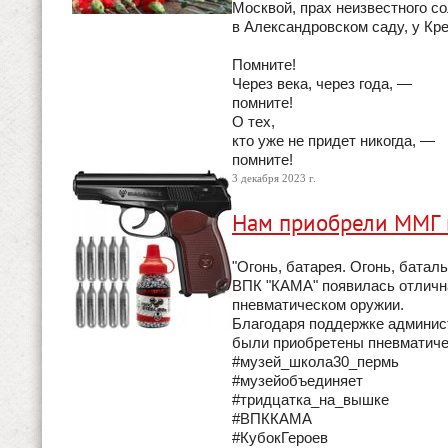
Москвой, прах неизвестного с
в Александровском саду, у Кр
Помните!
Через века, через года, —
помните!
О тех,
кто уже не придет никогда, —
помните!
3 декабря 2023 г.
Нам приобрели ММГ 
"Огонь, батарея. Огонь, батал
ВПК "КАМА" появилась отлична
пневматическом оружии.
Благодаря поддержке админис
были приобретены пневматич
#музей_школа30_пермь
#музейобъединяет
#тридцатка_на_вышке
#ВПККАМА
#КубокГероев