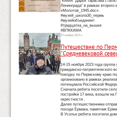
"КАМА" Дарья Тарасова стала 
Ленинграда" в рамках второго
«Молотов_1945.doc».
#музей_школа30_пермь
#музейобъединяет
#тридцатка_на_вышке
#ВПККАМА
23 ноября 2023 г.
Путешествие по Пер
"Средневековой севе
14-15 ноября 2023 года групп
гражданско-патриотического в
поездку по Пермскому краю п
организовано в рамках реализ
потенциала Российской Федер
Сначала ребята посетили село
постройки 17 века, взошли на 
окрестности .
Далее путешественники отправ
походе Ермака, памятник Ерма
В Усолье ребята посетили дом