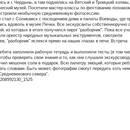
сь в г. Чердынь, а там поднялись на Вятский и Троицкий холмы,
ческий музей. Посетили мастер-классы по фехтованию познако
устроили необычную средневековую фотосессию.
стал г. Соликамск с посещением дома и палаты Воеводы, где 
ись вдоволь в музее Печки. Все экскурсанты собственноручно 
, из которых в итоге получился пирог "разборник". Пока все уч
вали оркестр народных музыкальных инструментов, смотрели
в, "разборник" испекся прямо на наших глазах в печи. Встреча
ребята заполняли рабочую тетрадь и выполняли тесты (в том чи
чтобы проверить свои знания и то, как они слушали экскурсовод
чил мешочек соли в подарок. Всю палитру эмоций, которые реб
сать словами. Быть может, фотографии смогут передать хоть нем
Средневекового севера".
l-208992130_1525