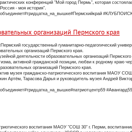
рактических конференций "Мой город Пермь", которая состояла
Россия - моя история".
йобъединяет#тридцатка_на_вышке#Пермскийкрай #КЛУБПОИС
вательных организаций Пермского края
Пермский государственный гуманитарно-педагогический универ
вательных организаций Пермского края.
узейной деятельности образовательных организаций Пермского 
изма, активной гражданской позиции, любви к родному краю че
разовательных организаций Пермского края.
ктив музея гражданско-патриотического воспитания МАОУ СОШ 
кин Артём, Тарасова Дарья и руководитель музея Андрей Викто
объединяет#тридцатка_на_вышке#патриотцентр59 #Авангард5
триотического воспитания МАОУ "СОШ 30" г. Перми, воспитанн