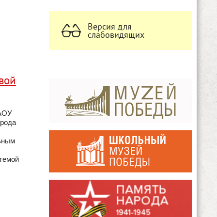
Версия для
слабовидящих
вой
МАОУ
орода
льным
 темой