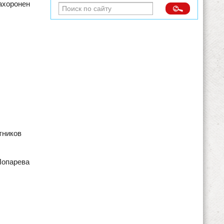
ахоронен
тников
Лопарева