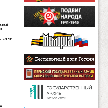
оевой
ки
ются не
од