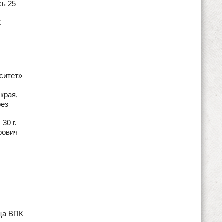
сь 25
К
ситет»
края,
рез
30 г.
рович
9
ица ВПК