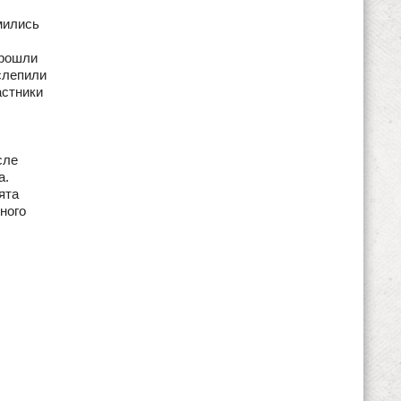
мились
прошли
слепили
астники
сле
а.
ята
ного