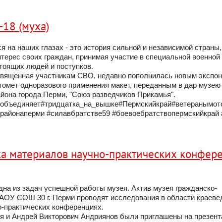
-18 (муха)
я на наших глазах - это история сильной и независимой страны
ерес своих граждан, принимая участие в специальной военной 
стоящих людей и поступков.
священная участникам СВО, недавно пополнилась новым экспон
томет одноразового применения макет, переданным в дар музе
йона города Перми, "Союз разведчиков Прикамья".
объединяет#тридцатка_на_вышке#Пермскийкрай#ветеранымото
районаперми #силавбратстве59 #боевоебратствопермскийкрай
ка материалов научно-практических конфер
дна из задач успешной работы музея. Актив музея гражданско-
АОУ СОШ 30 г. Перми проводят исследования в области краеве
о-практических конференциях.
ея и Андрей Викторович Андриянов были приглашены на презен