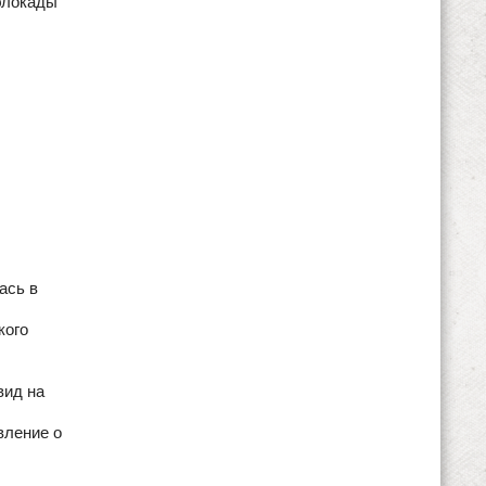
блокады
ась в
кого
вид на
вление о