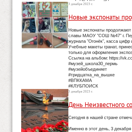
3 декабря 2023 г.
Новые экспонаты про
Новые экспонаты продолжают п
славы МАОУ "СОШ №47" г. Пер
журнала "Огонёк", касса цифр
Учебные макеты гранат, прин
только для оформления экспоз
Ссылка на альбом: https://vk.
#музей_школа30_пермь
#музейобъединяет
#тридцатка_на_вышке
#ВПККАМА
#КЛУБПОИСК
3 декабря 2023 г.
День Неизвестного со
Сегодня в нашей стране отмеч
Именно в этот день, 3 декабря