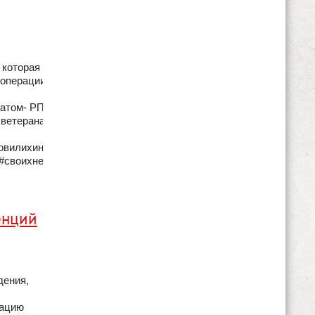
, которая в настоящее
операции. Это новая
атом- РПГ-18 (муха)
ю ветеранами боевых
вилихинскогорайонаперми
 #своихнебросаем
енций
дения,
тацию