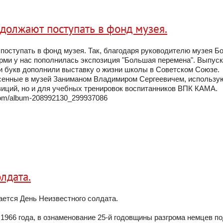
должают поступать в фонд музея.
оступать в фонд музея. Так, благодаря руководителю музея Б
ми у нас пополнилась экспозиция "Большая перемена". Выпус
 и букв дополнили выставку о жизни школы в Советском Союзе.
есенные в музей Заниманом Владимиром Сергеевичем, использу
иций, но и для учебных тренировок воспитанников ВПК КАМА.
com/album-208992130_299937086
лдата.
ается День Неизвестного солдата.
 1966 года, в ознаменование 25-й годовщины разгрома немцев п