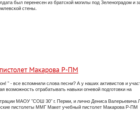
олдата был перенесен из братской могилы под Зеленоградом и з
емлевской стены.
пистолет Макарова Р-ПМ
ьон! " - все вспомнили слова песни? А у наших активистов и учас
я возможность отрабатывать навыки огневой подготовки на
трации МАОУ "СОШ 30" г. Перми, и лично Дениса Валерьевича 
еские пистолеты ММГ Макет учебный пистолет Макарова Р-ПМ