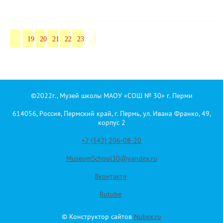
19
20
21
22
23
24
©2022г., Музей школы МАОУ «СОШ № 30» г. Перми
614056, Россия, Пермский край, г. Пермь, ул. Ивана Франко, 49,
корпус 2
+7 (342) 206-08-20
MuseumSchool30@yandex.ru
Вконтакте
Rutube
© Конструктор сайтов
Nubex.ru