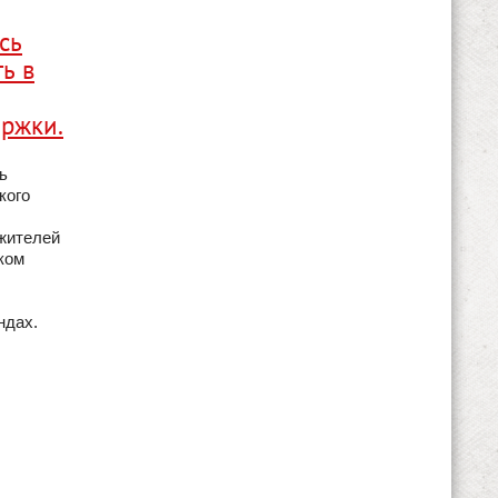
сь
ь в
ержки.
ь
кого
жителей
ком
ндах.