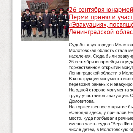
26 сентября юнармей
Перми приняли участ
«Эвакуация», посвящ
Ленинградской облас
Судьбы двух городов Молотов 
Молотовская область стала м
населения. Сюда были эвакуир
26 сентября юнармейцы отряда
торжественном открытии мону
Ленинградской области в Моло
В конструкции монумента испо
перевозил раненых и эвакуиро
На одной стороне монумента 
труду участников эвакуации. 
Домовитова.
На торжественное открытие бы
«Сегодня здесь, у причалов Р
место, куда прибывали речные
именно часть судна "Вера Фигн
числе детей, в Молотовскую об