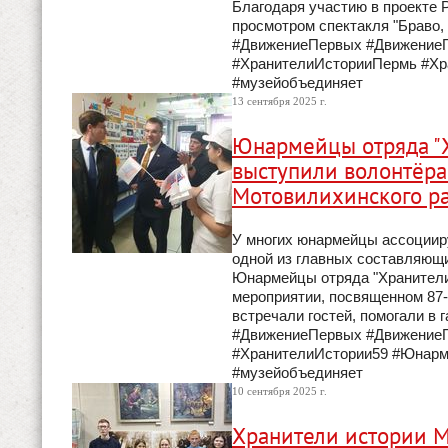
Благодаря участию в проекте
просмотром спектакля "Браво,
#ДвижениеПервых #Движение
#ХранителиИсторииПермь #Хр
#музейобъединяет
13 сентября 2025 г.
Юнармейцы отряда "
выступили волонтёра
Мотовилихинского р
У многих юнармейцы ассоцииру
одной из главных составляющи
Юнармейцы отряда "Хранители
мероприятии, посвященном 87-
встречали гостей, помогали в 
#ДвижениеПервых #ДвижениеП
#ХранителиИстории59 #Юнарм
#музейобъединяет
10 сентября 2025 г.
Хранители истории М