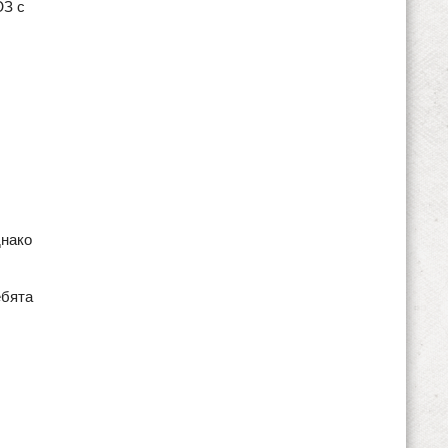
ЮЗ с
днако
ебята