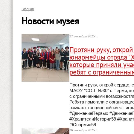
Главная
Новости музея
27 сентября 2025 г.
Протяни руку, открой
юнармейцы отряда "Х
которые приняли уча
ребят с ограниченны
Протяни руку, открой сердце, 
МАОУ "СОШ №30" г. Перми, ко
с ограниченными возможностям
Ребята помогали с организаци
рамках станционной квест-игр
#ДвижениеПервых #ДвижениеП
#ХранителиИстории59 #Храни
#Юнармия59
26 сентября 2025 г.