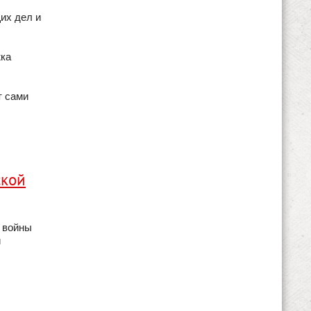
их дел и
жка
т сами
ской
я войны
й