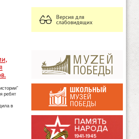
Версия для
слабовидящих
ми,
я
в.
истории"
я ребят
дила в