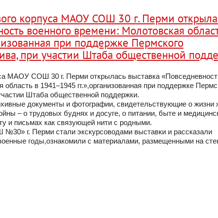
вого корпуса МАОУ СОШ 30 г. Перми открыла
ность военного времени: Молотовская област
низованная при поддержке Пермского
хива, при участии Штаба общественной подд
уса МАОУ СОШ 30 г. Перми открылась выставка «Повседневност
 область в 1941–1945 гг.»,организованная при поддержке Пермс
 участии Штаба общественной поддержки.
рхивные документы и фотографии, свидетельствующие о жизни 
ойны – о трудовых буднях и досуге, о питании, быте и медицинс
у и письмах как связующей нити с родными.
№30» г. Перми стали экскурсоводами выставки и рассказали
военные годы,ознакомили с материалами, размещенными на сте