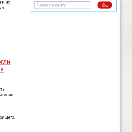
 и их
ул
огли
ия
ать
итания
оящего,