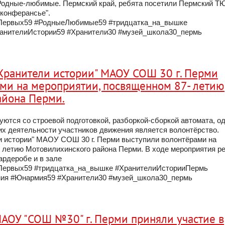
 Родные-любимые. Пермский край, ребята посетили Пермский Т
 конферансье".
Первых59 #РодныеЛюбимые59 #тридцатка_на_вышке
анителиИстории59 #Хранители30 #музей_школа30_пермь
Хранители истории" МАОУ СОШ 30 г. Перми
ми на мероприятии, посвященном 87- летию
айона Перми.
ются со строевой подготовкой, разборкой-сборкой автомата, о
х деятельности участников движения является волонтёрство.
 истории" МАОУ СОШ 30 г. Перми выступили волонтёрами на
 летию Мотовилихинского района Перми. В ходе мероприятия р
гардеробе и в зале
ервых59 #тридцатка_на_вышке #ХранителиИсторииПермь
ия #Юнармия59 #Хранители30 #музей_школа30_пермь
АОУ "СОШ №30" г. Перми приняли участие в