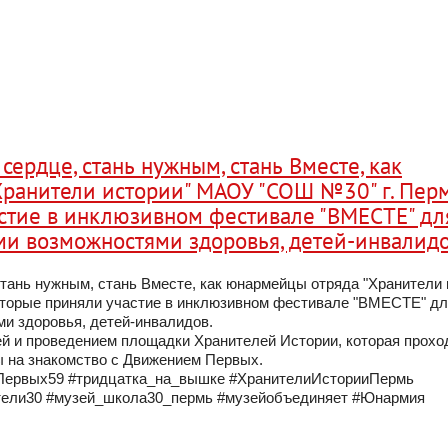
 сердце, стань нужным, стань Вместе, как
ранители истории" МАОУ "СОШ №30" г. Пер
стие в инклюзивном фестивале "ВМЕСТЕ" дл
ми возможностями здоровья, детей-инвалидо
стань нужным, стань Вместе, как юнармейцы отряда "Хранители 
торые приняли участие в инклюзивном фестивале "ВМЕСТЕ" дл
и здоровья, детей-инвалидов.
ей и проведением площадки Хранителей Истории, которая прохо
ы на знакомство с Движением Первых.
ервых59 #тридцатка_на_вышке #ХранителиИсторииПермь
тели30 #музей_школа30_пермь #музейобъединяет #Юнармия