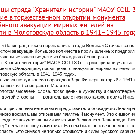
цы отряда "Хранители истории" МАОУ СОШ 3
ие в торжественном открытии монумента
ённого эвакуации мирных жителей из
ти в Молотовскую область в 1941–1945 года
и Ленинграда тесно переплелись в годы Великой Отечественно
естом эвакуации большого количества промышленных предприя
ованы истощенные дети из блокадного Ленинграда.
 "Хранители истории" МАОУ СОШ 30 г. Перми приняли участие 
мента «Эвакуация», посвящённого эвакуации мирных жителей и
товскую область в 1941–1945 годах.
льзован кожух колеса парохода «Вера Фигнер», который с 1941 
ванных из Ленинграда в Молотов.
золотом высечены слова, посвящённые мужеству и самоотверж
С другой стороны — трогательные стихи поэта-фронтовика Нико
ли приглашены ветераны и представители блокадного Ленингра
ечного вокзала, мы открываем памятный монумент. Это символи
 суда с эвакуированными жителями блокадного Ленинграда. Важ
ер" легла в основу памятника. На нем было перевезено много, в
ласть. Это символ не только стойкости и силы русского характе