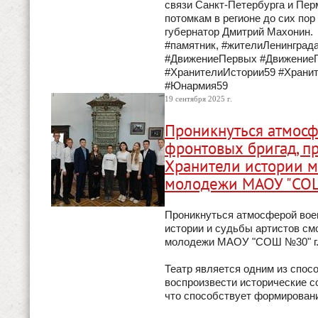
связи Санкт-Петербурга и Перм
потомкам в регионе до сих по
губернатор Дмитрий Махонин.
#памятник, #жителиЛенинграда
#ДвижениеПервых #ДвижениеП
#ХранителиИстории59 #Храни
#Юнармия59
19 сентября 2025 г.
Проникнуться атмосф
фронтовых бригад, пр
Хранители истории м
молодежи МАОУ "СОШ
Проникнуться атмосферой воен
истории и судьбы артистов см
молодежи МАОУ "СОШ №30" г.
Театр является одним из спосо
воспроизвести исторические с
что способствует формировани