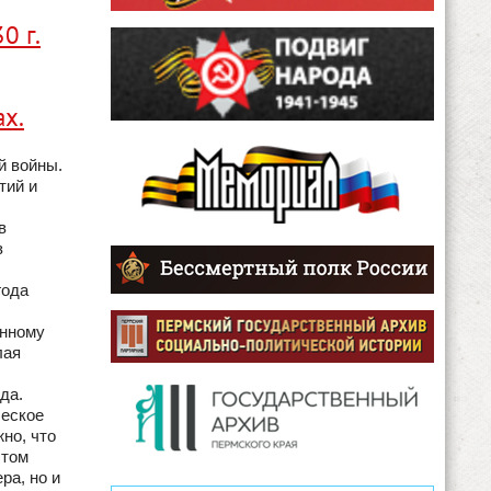
0 г.
х.
й войны.
тий и
в
з
года
енному
лая
да.
ческое
но, что
 том
ра, но и