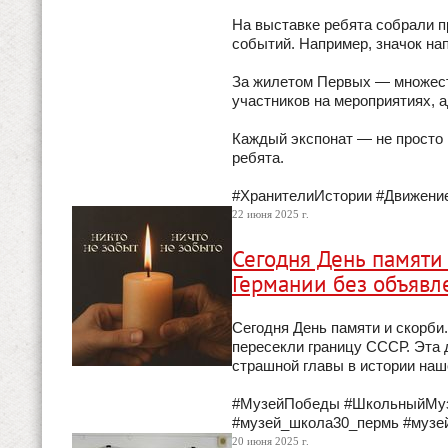
На выставке ребята собрали п
событий. Например, значок на
За жилетом Первых — множест
участников на мероприятиях, 
Каждый экспонат — не просто 
ребята.
#ХранителиИстории #Движен
22 июня 2025 г.
Сегодня День памяти 
Германии без объявл
Сегодня День памяти и скорби
пересекли границу СССР. Эта
страшной главы в истории наш
#МузейПобеды #ШкольныйМуз
#музей_школа30_пермь #музе
20 июня 2025 г.