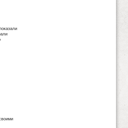
показали
рали
о
своими