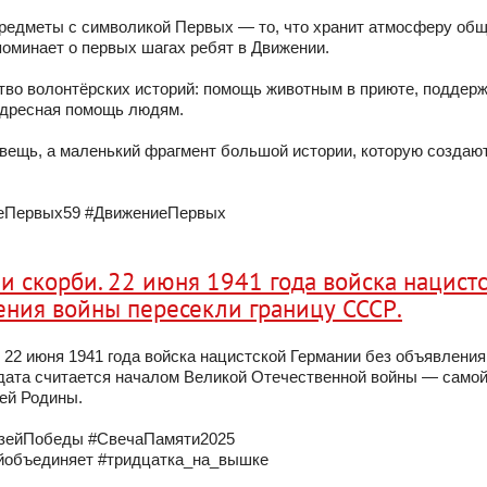
редметы с символикой Первых — то, что хранит атмосферу общ
поминает о первых шагах ребят в Движении.
во волонтёрских историй: помощь животным в приюте, поддер
адресная помощь людям.
вещь, а маленький фрагмент большой истории, которую создаю
иеПервых59 #ДвижениеПервых
и скорби. 22 июня 1941 года войска нацист
ения войны пересекли границу СССР.
. 22 июня 1941 года войска нацистской Германии без объявлени
 дата считается началом Великой Отечественной войны — само
ей Родины.
ейПобеды #СвечаПамяти2025
йобъединяет #тридцатка_на_вышке