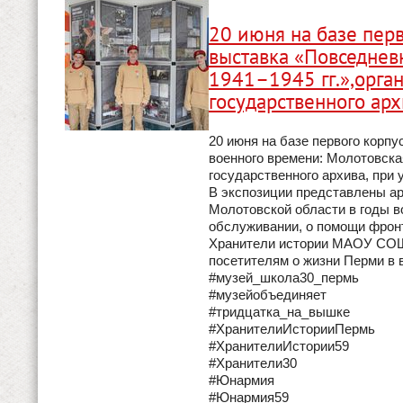
20 июня на базе пер
выставка «Повседнев
1941–1945 гг.»,орга
государственного ар
20 июня на базе первого корп
военного времени: Молотовская
государственного архива, при
В экспозиции представлены а
Молотовской области в годы в
обслуживании, о помощи фронт
Хранители истории МАОУ СОШ 
посетителям о жизни Перми в 
#музей_школа30_пермь
#музейобъединяет
#тридцатка_на_вышке
#ХранителиИсторииПермь
#ХранителиИстории59
#Хранители30
#Юнармия
#Юнармия59