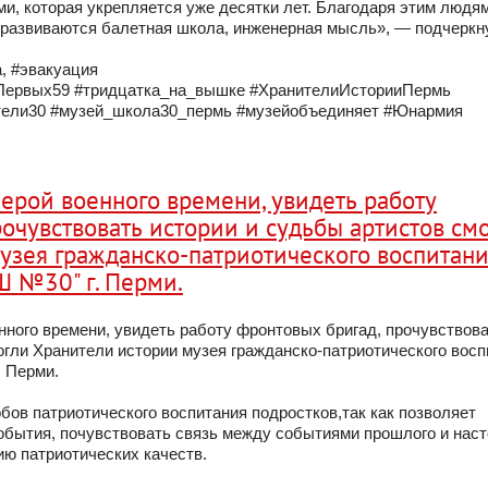
и, которая укрепляется уже десятки лет. Благодаря этим людям
р развиваются балетная школа, инженерная мысль», — подчеркн
, #эвакуация
ервых59 #тридцатка_на_вышке #ХранителиИсторииПермь
тели30 #музей_школа30_пермь #музейобъединяет #Юнармия
ерой военного времени, увидеть работу
очувствовать истории и судьбы артистов см
узея гражданско-патриотического воспитан
 №30" г. Перми.
ного времени, увидеть работу фронтовых бригад, прочувствов
огли Хранители истории музея гражданско-патриотического восп
 Перми.
бов патриотического воспитания подростков,так как позволяет
обытия, почувствовать связь между событиями прошлого и наст
ю патриотических качеств.